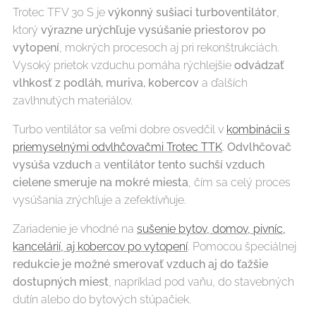
Trotec TFV 30 S je
výkonný sušiaci turboventilátor
,
ktorý
výrazne urýchľuje vysúšanie priestorov po
vytopení
, mokrých procesoch aj pri rekonštrukciách.
Vysoký prietok vzduchu pomáha rýchlejšie
odvádzať
vlhkosť z podláh, muriva, kobercov
a ďalších
zavlhnutých materiálov.
Turbo ventilátor sa veľmi dobre osvedčil v
kombinácii s
priemyselnými odvlhčovačmi Trotec TTK
.
Odvlhčovač
vysúša vzduch
a
ventilátor tento suchší vzduch
cielene smeruje na mokré miesta
, čím sa celý proces
vysúšania zrýchľuje a zefektívňuje.
Zariadenie je vhodné na
sušenie bytov, domov, pivníc,
kancelárií, aj kobercov po vytopení
. Pomocou špeciálnej
redukcie je možné smerovať vzduch aj do ťažšie
dostupných miest
, napríklad pod vaňu, do stavebných
dutín alebo do bytových stúpačiek.