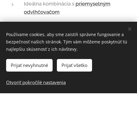
Ideálna kombinácia s
priemyselným
odvlhčovačom
Pre
zapožičanie turbo ventilátora na konktajte tu
Používame cookies, aby sme zaistili správne fungovanie a
bezpečnosť našich stránok. Tým vám môžeme poskytnúť tú
Pozrieť ponuku a cenník
najlepšiu skúsenosť z ich návštevy.
Prijať nevyhnutné
Prijať všetko
Rýchla rezervácia: 0944 449 051
Otvoriť pokročilé nastavenia
Trotec TFV 30 S
je určený
na intenzívne prúdenie
vzduchu pri vysúšaní interiérov
, stavebných konštrukcií
a zavlhnutých povrchov. Využíva sa
najmä pri sušení po
vytopení, pri schnutí podláh a muriva
, ale aj pri urýchlení
vysychania omietok alebo ťažšie dostupných miest, kde
samotný odvlhčovač nestačí.