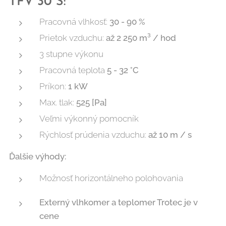
TFV 30 S:
Pracovná vlhkosť:
30 - 90 %
Prietok vzduchu:
až 2 250 m³ / hod
3 stupne výkonu
Pracovná teplota
5 - 32 °C
Príkon:
1 kW
Max. tlak:
525 [Pa]
Veľmi výkonný pomocník
Rýchlosť prúdenia vzduchu:
až 10 m / s
Ďalšie výhody:
Možnosť horizontálneho polohovania
Externý vlhkomer a teplomer Trotec je v
cene