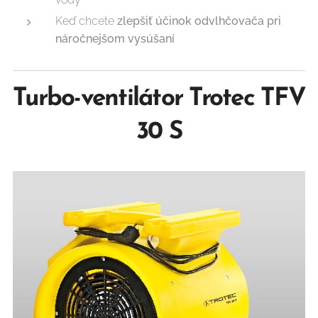
Keď chcete
zlepšiť účinok odvlhčovača pri
náročnejšom vysúšaní
Turbo-ventilátor Trotec TFV
30 S