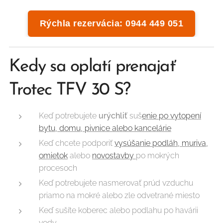
Rýchla rezervácia: 0944 449 051
Kedy sa oplatí prenajať
Trotec TFV 30 S?
Keď potrebujete
urýchliť
suš
enie po vytopení
bytu, domu, pivnice alebo kancelárie
Keď chcete podporiť
vysúšanie podláh, muriva,
omietok
alebo
novostavby
po mokrých
procesoch
Keď potrebujete nasmerovať prúd vzduchu
priamo na mokré alebo zle odvetrané miesto
Keď sušíte koberec alebo podlahu po havárii
vody